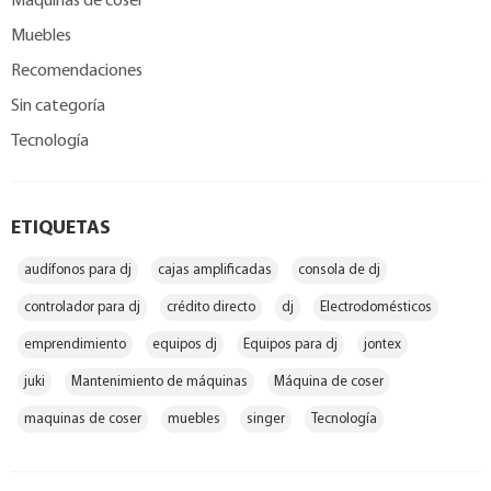
Máquinas de coser
Muebles
Recomendaciones
Sin categoría
Tecnología
ETIQUETAS
audífonos para dj
cajas amplificadas
consola de dj
controlador para dj
crédito directo
dj
Electrodomésticos
emprendimiento
equipos dj
Equipos para dj
jontex
juki
Mantenimiento de máquinas
Máquina de coser
maquinas de coser
muebles
singer
Tecnología