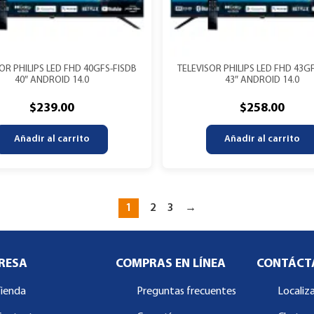
OR PHILIPS LED FHD 40GFS-FISDB
TELEVISOR PHILIPS LED FHD 43G
40″ ANDROID 14.0
43″ ANDROID 14.0
$
239.00
$
258.00
Añadir al carrito
Añadir al carrito
1
2
3
→
RESA
COMPRAS EN LÍNEA
CONTÁCT
Tienda
Preguntas frecuentes
Localiz