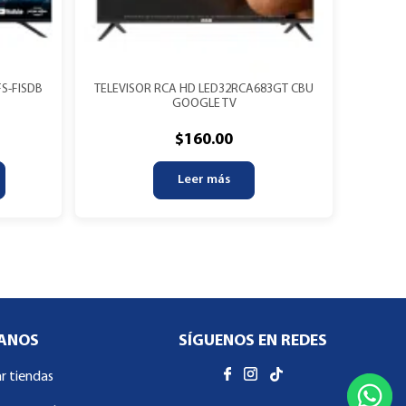
FS-FISDB
TELEVISOR RCA HD LED32RCA683GT CBU
GOOGLE TV
$
160.00
Leer más
ANOS
SÍGUENOS EN REDES
ar tiendas