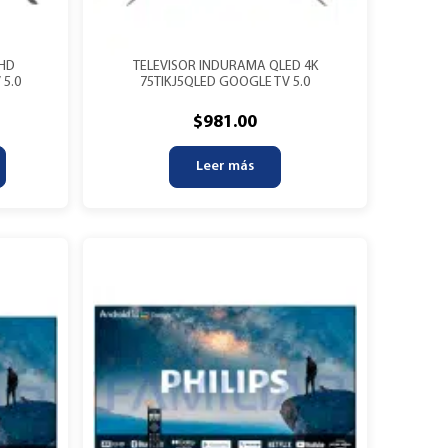
 HD
TELEVISOR INDURAMA QLED 4K
 5.0
75TIKJ5QLED GOOGLE TV 5.0
$
981.00
Leer más