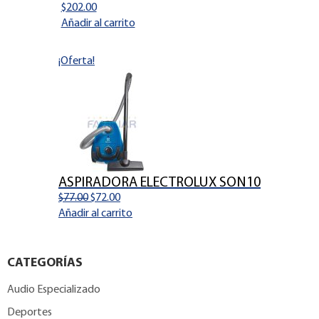
$
202.00
Añadir al carrito
¡Oferta!
ASPIRADORA ELECTROLUX SON10
El
El
$
77.00
$
72.00
precio
precio
Añadir al carrito
original
actual
era:
es:
$77.00.
$72.00.
CATEGORÍAS
Audio Especializado
Deportes