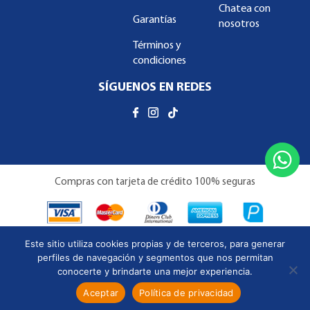
Chatea con
Garantías
nosotros
Términos y
condiciones
SÍGUENOS EN REDES
Compras con tarjeta de crédito 100% seguras
Este sitio utiliza cookies propias y de terceros, para generar
perfiles de navegación y segmentos que nos permitan
conocerte y brindarte una mejor experiencia.
Copyright © Almacenes Familiar 2026 | Todos los derechos
Crédito
Nuestras
Aceptar
Política de privacidad
Whatsapp
reservados.
Directo
Sucursales