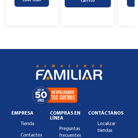
Leer más
L
carrito
EMPRESA
COMPRAS EN
CONTÁCTANOS
LÍNEA
Tienda
Localizar
Preguntas
tiendas
Contactos
frecuentes