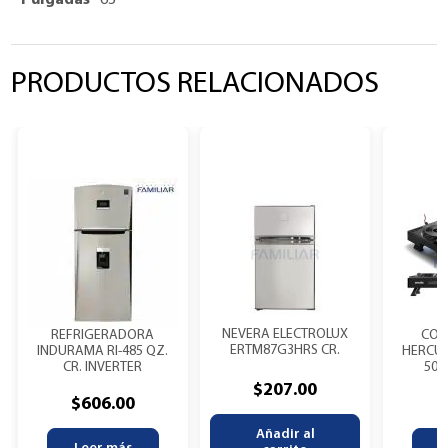
Pulgadas
65"
PRODUCTOS RELACIONADOS
NEVERA ELECTROLUX
REFRIGERADORA
CON
ERTM87G3HRS CR.
INDURAMA RI-485 QZ.
HERCUL
CR. INVERTER
500
$
207.00
$
606.00
$
Añadir al