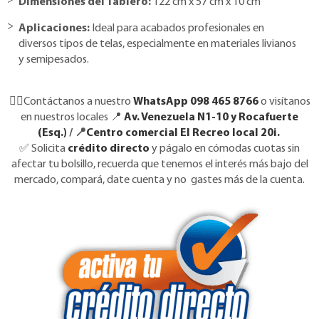
Dimensiones del Tablero:
122 cm x 57 cm x 10 cm
Aplicaciones:
Ideal para acabados profesionales en
diversos tipos de telas, especialmente en materiales livianos
y semipesados.
👉🏼Contáctanos a nuestro
WhatsApp 098 465 8766
o visítanos
en nuestros locales 📍
Av. Venezuela N1-10 y Rocafuerte
(Esq.)
/ 📍
Centro comercial El Recreo local 20i.
✅
Solicita
crédito directo
y págalo en cómodas cuotas sin
afectar tu bolsillo, recuerda que tenemos el interés más bajo del
mercado, compará, date cuenta y no gastes más de la cuenta.