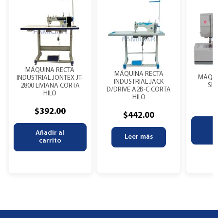
MÁQUINA RECTA
MÁQUINA RECTA
MÁQUI
INDUSTRIAL JONTEX JT-
INDUSTRIAL JACK
SIN
2800 LIVIANA CORTA
D/DRIVE A2B-C CORTA
HILO
HILO
$
$
392.00
$
442.00
A
Añadir al
Leer más
carrito