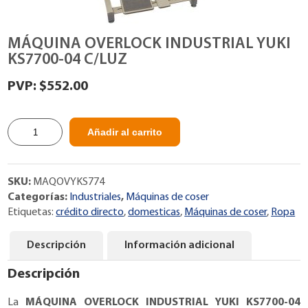
MÁQUINA OVERLOCK INDUSTRIAL YUKI
KS7700-04 C/LUZ
$
552.00
MÁQUINA
Añadir al carrito
OVERLOCK
INDUSTRIAL
YUKI
SKU:
MAQOVYKS774
KS7700-
Categorías:
Industriales
,
Máquinas de coser
04
Etiquetas:
crédito directo
,
domesticas
,
Máquinas de coser
,
Ropa
C/LUZ
cantidad
Descripción
Información adicional
Descripción
La
MÁQUINA OVERLOCK INDUSTRIAL YUKI KS7700-04