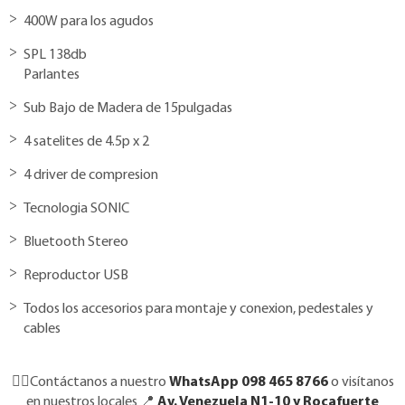
400W para los agudos
SPL 138db
Parlantes
Sub Bajo de Madera de 15pulgadas
4 satelites de 4.5p x 2
4 driver de compresion
Tecnologia SONIC
Bluetooth Stereo
Reproductor USB
Todos los accesorios para montaje y conexion, pedestales y
cables
👉🏼Contáctanos a nuestro
WhatsApp 098 465 8766
o visítanos
en nuestros locales 📍
Av. Venezuela N1-10 y Rocafuerte