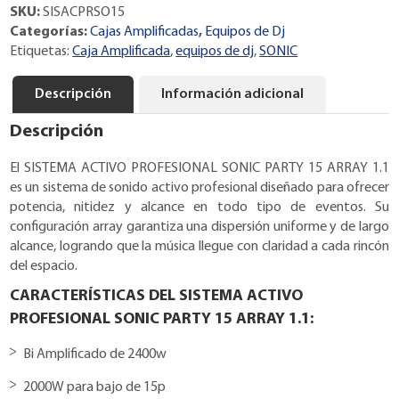
SKU:
SISACPRSO15
PARTY
Categorías:
Cajas Amplificadas
,
Equipos de Dj
15
Etiquetas:
Caja Amplificada
,
equipos de dj
,
SONIC
ARRAY
1.1
Descripción
Información adicional
cantidad
Descripción
El SISTEMA ACTIVO PROFESIONAL SONIC PARTY 15 ARRAY 1.1
es un sistema de sonido activo profesional diseñado para ofrecer
potencia, nitidez y alcance en todo tipo de eventos. Su
configuración array garantiza una dispersión uniforme y de largo
alcance, logrando que la música llegue con claridad a cada rincón
del espacio.
CARACTERÍSTICAS DEL SISTEMA ACTIVO
PROFESIONAL SONIC PARTY 15 ARRAY 1.1:
Bi Amplificado de 2400w
2000W para bajo de 15p