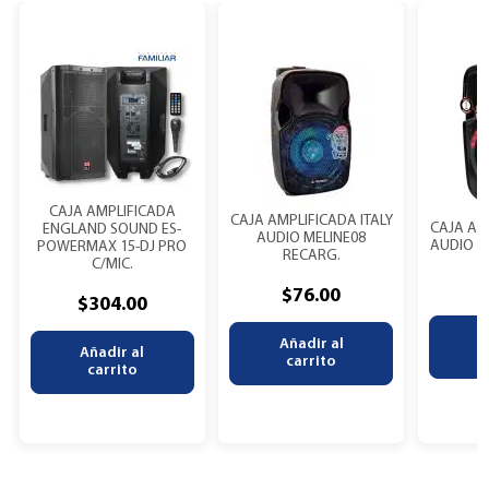
CAJA AMPLIFICADA
CAJA AMPLIFICADA ITALY
CAJA AMP
ENGLAND SOUND ES-
AUDIO MELINE08
AUDIO ELI
POWERMAX 15-DJ PRO
RECARG.
C/MIC.
$
$
76.00
$
304.00
A
Añadir al
Añadir al
carrito
carrito