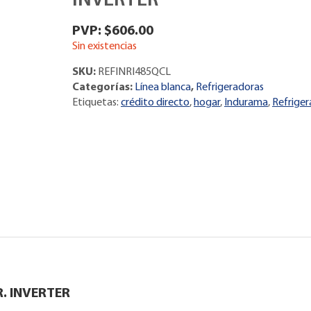
INVERTER
$
606.00
Sin existencias
SKU:
REFINRI485QCL
Categorías:
Línea blanca
,
Refrigeradoras
Etiquetas:
crédito directo
,
hogar
,
Indurama
,
Refrige
. INVERTER