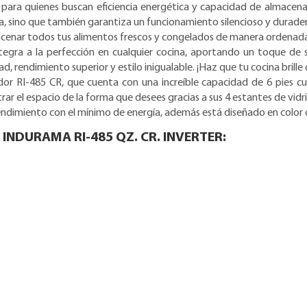
a para quienes buscan eficiencia energética y capacidad de almacen
a, sino que también garantiza un funcionamiento silencioso y durade
acenar todos tus alimentos frescos y congelados de manera ordenada 
ra a la perfección en cualquier cocina, aportando un toque de s
, rendimiento superior y estilo inigualable. ¡Haz que tu cocina brille
or RI-485 CR, que cuenta con una increíble capacidad de 6 pies c
ar el espacio de la forma que desees gracias a sus 4 estantes de vid
endimiento con el mínimo de energía, además está diseñado en color
INDURAMA RI-485 QZ. CR. INVERTER: