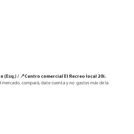
e (Esq.)
/ 📍
Centro comercial El Recreo local 20i.
del mercado, compará, date cuenta y no gastes más de la