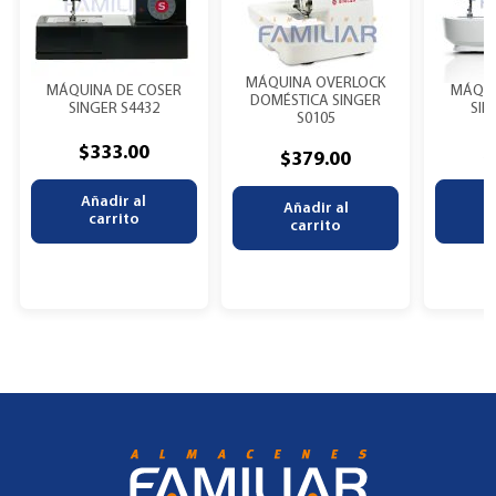
MÁQUINA OVERLOCK
MÁQUINA DE COSER
MÁQUI
DOMÉSTICA SINGER
SINGER S4432
SIN
S0105
$
333.00
$
$
379.00
Añadir al
A
Añadir al
carrito
carrito