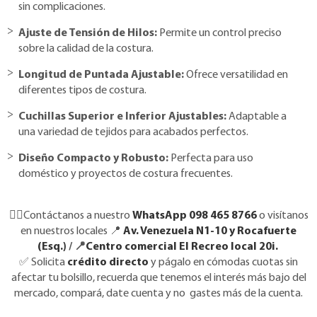
sin complicaciones.
Ajuste de Tensión de Hilos:
Permite un control preciso
sobre la calidad de la costura.
Longitud de Puntada Ajustable:
Ofrece versatilidad en
diferentes tipos de costura.
Cuchillas Superior e Inferior Ajustables:
Adaptable a
una variedad de tejidos para acabados perfectos.
Diseño Compacto y Robusto:
Perfecta para uso
doméstico y proyectos de costura frecuentes.
👉🏼Contáctanos a nuestro
WhatsApp 098 465 8766
o visítanos
en nuestros locales 📍
Av. Venezuela N1-10 y Rocafuerte
(Esq.)
/ 📍
Centro comercial El Recreo local 20i.
✅
Solicita
crédito directo
y págalo en cómodas cuotas sin
afectar tu bolsillo, recuerda que tenemos el interés más bajo del
mercado, compará, date cuenta y no gastes más de la cuenta.