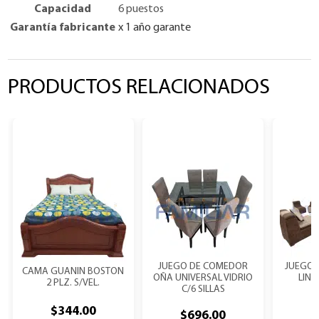
Capacidad
6 puestos
Garantía fabricante
x 1 año garante
PRODUCTOS RELACIONADOS
JUEGO DE COMEDOR
JUEGO D
CAMA GUANIN BOSTON
OÑA UNIVERSAL VIDRIO
LINE
2 PLZ. S/VEL.
C/6 SILLAS
$
344.00
$
696.00
$