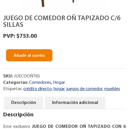
JUEGO DE COMEDOR OÑ TAPIZADO C/6
SILLAS
$
753.00
Añadir al carrito
JUEGO
DE
COMEDOR
SKU:
JUECOOÑT6S
OÑ
Categorías:
Comedores
,
Hogar
TAPIZADO
Etiquetas:
crédito directo
,
hogar
,
juegos de comedor
,
muebles
C/6
SILLAS
cantidad
Descripción
Información adicional
Descripción
Este exclusivo
JUEGO DE COMEDOR OÑ TAPIZADO CON 6