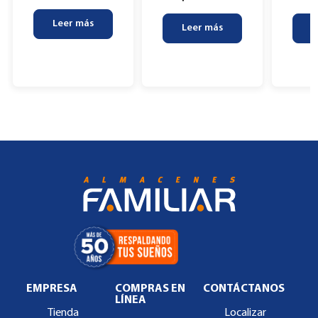
Leer más
Leer más
L
EMPRESA
COMPRAS EN
CONTÁCTANOS
LÍNEA
Tienda
Localizar