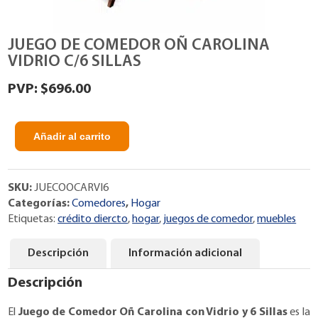
JUEGO DE COMEDOR OÑ CAROLINA
VIDRIO C/6 SILLAS
$
696.00
Añadir al carrito
JUEGO
DE
COMEDOR
SKU:
JUECOOCARVI6
OÑ
Categorías:
Comedores
,
Hogar
CAROLINA
Etiquetas:
crédito diercto
,
hogar
,
juegos de comedor
,
muebles
VIDRIO
C/6
SILLAS
Descripción
Información adicional
cantidad
Descripción
El
Juego de Comedor Oñ Carolina con Vidrio y 6 Sillas
es la