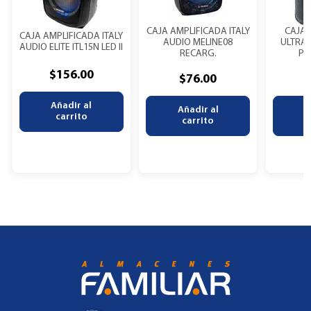
CAJA AMPLIFICADA ITALY
CAJA 
CAJA AMPLIFICADA ITALY
AUDIO MELINE08
ULTRA
AUDIO ELITE ITL15N LED II
RECARG.
PR
$
156.00
$
76.00
$
Añadir al
Añadir al
A
carrito
carrito