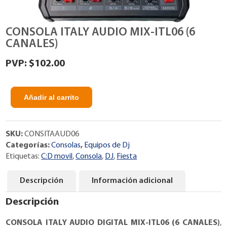
CONSOLA ITALY AUDIO MIX-ITL06 (6
CANALES)
$
102.00
Añadir al carrito
CONSOLA
ITALY
AUDIO
SKU:
CONSITAAUD06
MIX-
Categorías:
Consolas
,
Equipos de Dj
ITL06
Etiquetas:
C:D movil
,
Consola
,
DJ
,
Fiesta
(6
CANALES)
cantidad
Descripción
Información adicional
Descripción
CONSOLA ITALY AUDIO DIGITAL MIX-ITL06 (6 CANALES)
,