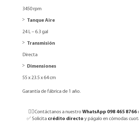
3450 rpm
Tanque Aire
24 L – 6.3 gal
Transmisión
Directa
Dimensiones
55 x 23.5 x 64 cm
Garantía de fábrica de 1 año.
👉🏼Contáctanos a nuestro
WhatsApp 098 465 8766
✅
Solicita
crédito directo
y págalo en cómodas cuotas