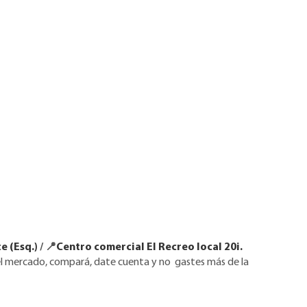
e (Esq.)
/ 📍
Centro comercial El Recreo local 20i.
del mercado, compará, date cuenta y no gastes más de la