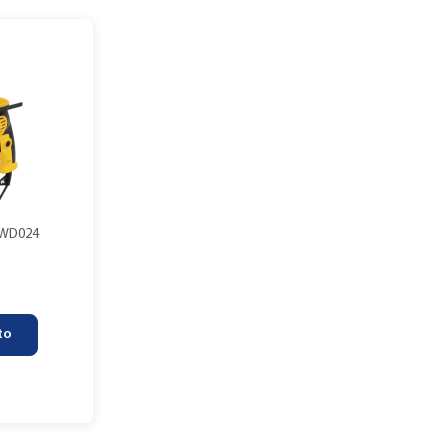
DWD024
to