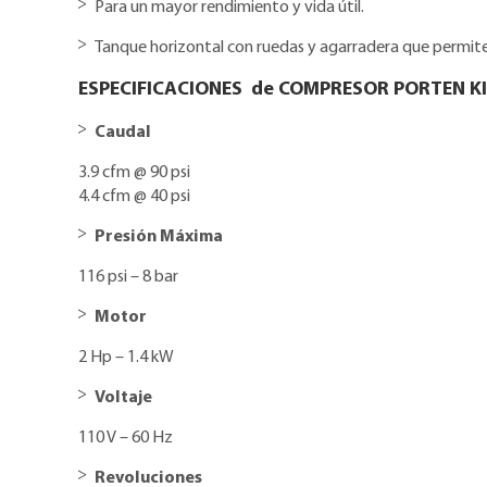
Para un mayor rendimiento y vida útil.
Tanque horizontal con ruedas y agarradera que permite 
ESPECIFICACIONES de COMPRESOR PORTEN KI
Caudal
3.9 cfm @ 90 psi
4.4 cfm @ 40 psi
Presión Máxima
116 psi – 8 bar
Motor
2 Hp – 1.4 kW
Voltaje
110 V – 60 Hz
Revoluciones