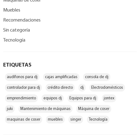
Máquinas de coser
Muebles
Recomendaciones
Sin categoría
Tecnología
ETIQUETAS
audífonos para dj
cajas amplificadas
consola de dj
controlador para dj
crédito directo
dj
Electrodomésticos
emprendimiento
equipos dj
Equipos para dj
jontex
juki
Mantenimiento de máquinas
Máquina de coser
maquinas de coser
muebles
singer
Tecnología